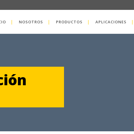
CIO
NOSOTROS
PRODUCTOS
APLICACIONES
MiR Robots
Denso Robots
OnRobot
ción
Robotiq
Zimmer Group