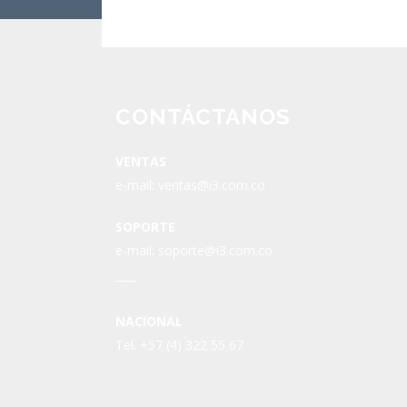
CONTÁCTANOS
VENTAS
e-mail:
ventas@i3.com.co
SOPORTE
e-mail:
soporte@i3.com.co
NACIONAL
Tel. +57 (4) 322 55 67