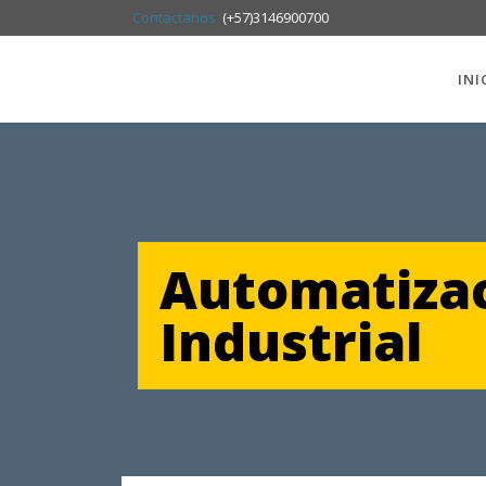
Contactanos
(+57)3146900700
INI
Automatiza
Industrial